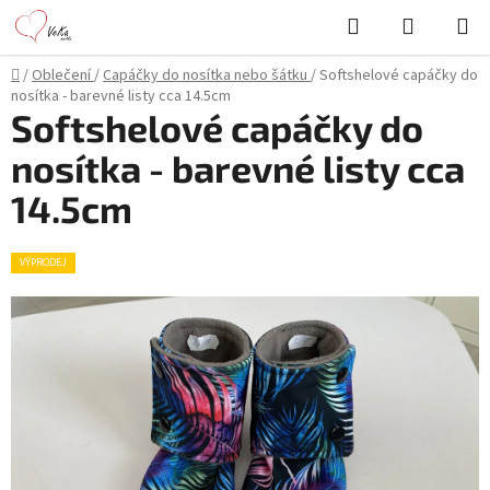
Přejít
Hledat
NÁKUPN
na
KOŠÍK
obsah
Domů
/
Oblečení
/
Capáčky do nosítka nebo šátku
/
Softshelové capáčky do
nosítka - barevné listy cca 14.5cm
Softshelové capáčky do
nosítka - barevné listy cca
14.5cm
VÝPRODEJ