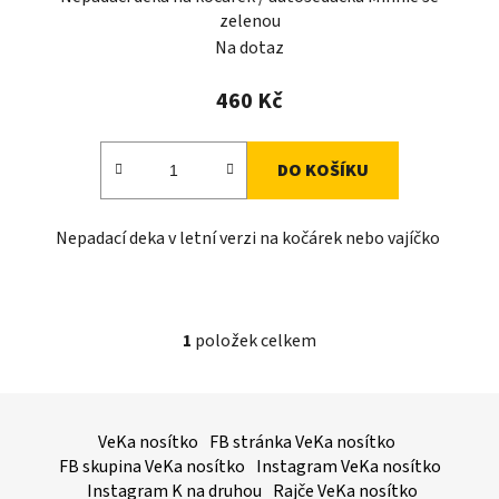
zelenou
Na dotaz
460 Kč
DO KOŠÍKU
Nepadací deka v letní verzi na kočárek nebo vajíčko
1
položek celkem
O
v
l
Z
á
á
VeKa nosítko
FB stránka VeKa nosítko
d
p
FB skupina VeKa nosítko
Instagram VeKa nosítko
a
a
Instagram K na druhou
Rajče VeKa nosítko
c