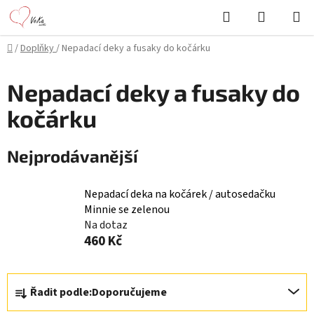
Přejít
Hledat
NÁKUPN
na
KOŠÍK
obsah
Domů
/
Doplňky
/
Nepadací deky a fusaky do kočárku
Nepadací deky a fusaky do
kočárku
Nejprodávanější
Nepadací deka na kočárek / autosedačku
Minnie se zelenou
Na dotaz
460 Kč
Ř
Řadit podle:
Doporučujeme
a