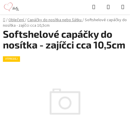
Přejít
Hledat
NÁKUPN
na
KOŠÍK
obsah
Domů
/
Oblečení
/
Capáčky do nosítka nebo šátku
/
Softshelové capáčky do
nosítka - zajíčci cca 10,5cm
Softshelové capáčky do
nosítka - zajíčci cca 10,5cm
VÝPRODEJ