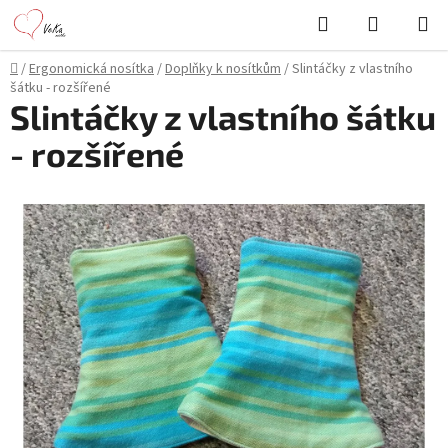
Přejít
Hledat
NÁKUPN
na
KOŠÍK
obsah
Domů
/
Ergonomická nosítka
/
Doplňky k nosítkům
/
Slintáčky z vlastního
šátku - rozšířené
Slintáčky z vlastního šátku
- rozšířené