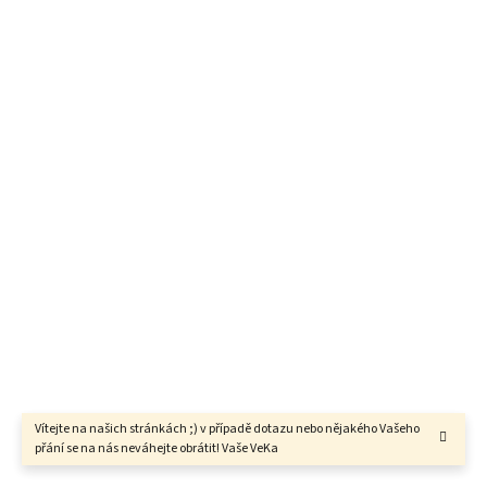
Vítejte na našich stránkách ;) v případě dotazu nebo nějakého Vašeho
přání se na nás neváhejte obrátit! Vaše VeKa