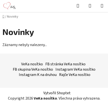
Přejít
Hledat
NÁKUPN
na
KOŠÍK
obsah
Domů
/
Novinky
Novinky
Záznamy nebyly nalezeny...
Z
á
VeKa nosítko
FB stránka VeKa nosítko
p
FB skupina VeKa nosítko
Instagram VeKa nosítko
a
Instagram K na druhou
Rajče VeKa nosítko
t
í
Vytvořil Shoptet
Copyright 2026
VeKa nosítko
. Všechna práva vyhrazena.