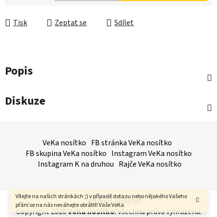
Měrná cena:
Tisk
Zeptat se
Sdílet
Popis
Diskuze
Z
á
VeKa nosítko
FB stránka VeKa nosítko
p
FB skupina VeKa nosítko
Instagram VeKa nosítko
a
Instagram K na druhou
Rajče VeKa nosítko
t
í
Vítejte na našich stránkách ;) v případě dotazu nebo nějakého Vašeho
Vytvořil Shoptet
přání se na nás neváhejte obrátit! Vaše VeKa
Copyright 2026
VeKa nosítko
. Všechna práva vyhrazena.