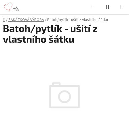
Přejít
Hledat
NÁKUPN
na
KOŠÍK
obsah
Domů
/
ZAKÁZKOVÁ VÝROBA
/
Batoh/pytlík - ušití z vlastního šátku
Batoh/pytlík - ušití z
vlastního šátku