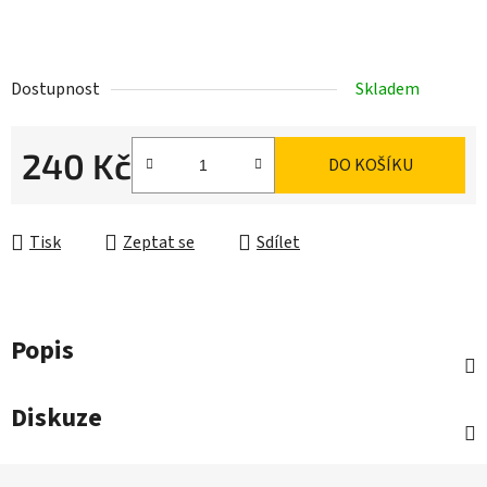
Dostupnost
Skladem
240 Kč
DO KOŠÍKU
Měrná cena:
Tisk
Zeptat se
Sdílet
Popis
Diskuze
Z