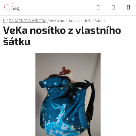
Přejít
Hledat
NÁKUPN
na
KOŠÍK
obsah
Domů
/
ZAKÁZKOVÁ VÝROBA
/
VeKa nosítko z vlastního šátku
VeKa nosítko z vlastního
šátku