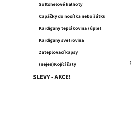
p
Softshelové kalhoty
a
Capáčky do nosítka nebo šátku
n
e
Kardigany teplákovina / úplet
l
Kardigany svetrovina
Zateplovací kapsy
(nejen)Kojící šaty
SLEVY - AKCE!