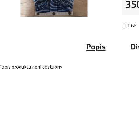
35
Měrná 
Tisk
Popis
Di
Popis produktu není dostupný