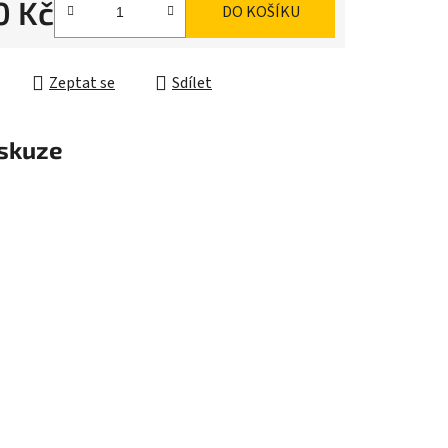
0 Kč
DO KOŠÍKU
cena:
Zeptat se
Sdílet
skuze