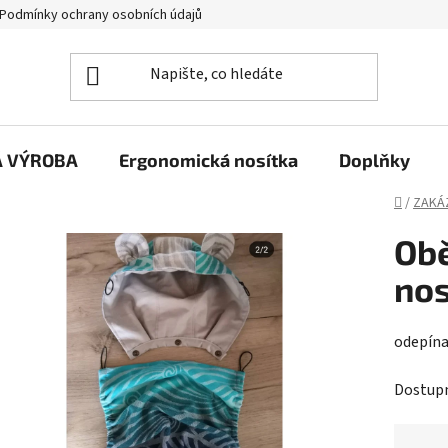
Podmínky ochrany osobních údajů
Á VÝROBA
Ergonomická nosítka
Doplňky
Domů
/
ZAKÁ
Obě
nos
odepína
Dostup