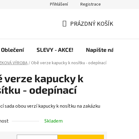
Přihlášení
Registrace
PRÁZDNÝ KOŠÍK
NÁKUPNÍ
KOŠÍK
Oblečení
SLEVY - AKCE!
Napište nám
Pr
ZKOVÁ VÝROBA
/
Obě verze kapucky k nosítku - odepínací
 verze kapucky k
ítku - odepínací
cí sada obou verzí kapucky k nosítku na zakázku
nost
Skladem